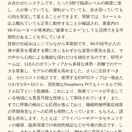
み合わせたシステムです。たった5秒で臨床レベルの精度に達
し、人が座っていても、寝転がっていても、歩き回っていても
心拍を安定して捉えることができます。実験では、3メートル
以上離れていても正常に動作することが確認され、家庭内の
Wi-Fiルーターが将来的に“健康モニター”としても活用できる可
能性があることを示しています。

技術の仕組みはシンプルながら革新的です。Wi-Fi信号が人の
体や家具を通過する際に生じるわずかな波形の変化を捉え、そ
の中から心拍による微細な揺れだけを抽出するのです。研究チ
ームは、118人のボランティアから多様な体勢・距離でのデー
タを収集し、モデルの精度を高めました。さらに注目すべき
は、そのコストの低さです。使用するESP32チップは一個あた
りわずか5〜10ドル、高性能なRaspberry Piでもトータルで30
ドル以下という低価格。これにより、医療リソースが不足して
いる地域にも普及可能な技術として期待されています。また、
すでに呼吸の検出にも応用が進んでおり、睡眠時無呼吸症候群
の早期発見などへの応用も視野に入っています。もちろん、課
題も存在します。たとえば、プライバシーやデータセキュリテ
ィの確保、臨床現場での有効性検証などが今後の焦点です。し
かし、それらを乗り越えた先には、“触れずに見守る”という新