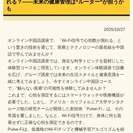
れる？——未来の健康管理は“ルーター”が担うか
も
2025/10/27
オンライン中国語講座で、「Wi-Fi信号で心拍数が測れる」と
いう驚きの技術を通じて、医療とテクノロジーの最前線を中国
語で学んでみませんか？

オンライン中国語講座では、身近な科学トピックを題材にした
体験型コースをご用意しています。オンライン体験講座で語彙
を広げ、グループ講座では未来の生活スタイルと健康意識を一
緒に考えてみましょう。今すぐオンライン中国語コース
で、“触らない医療”の可能性を体験してみませんか？

これまで、心拍を測定するにはスマートウォッチや医療機器が
必要でした。しかし、アメリカ・カリフォルニア大学サンタク
ルーズ校の研究チームが開発した新技術「Pulse-Fi」は、その
常識を覆しました。なんと、Wi-Fi信号だけで、身体に何も装
着せずに正確な心拍を測定できるのです。

Pulse-Fiは、低価格のWi-Fiチップと機械学習アルゴリズムを組