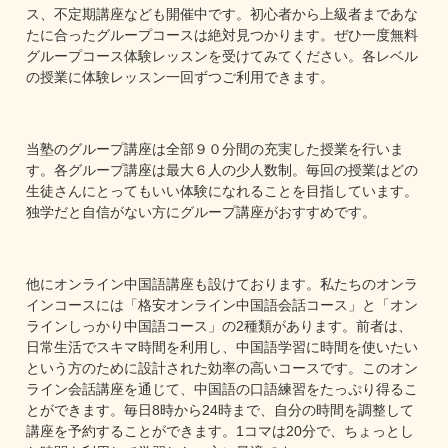
ス、不定期講座なども開催中です。初心者から上級者まであな
たに合ったグループコースは絶対見つかります。ぜひ一度無料
グループコース体験レッスンを受けてみてください。各レベル
の授業に体験レッスン一回ずつご利用できます。
当塾のグループ講座は全部９０分間の充実した授業を行いま
す。各グループ講座は最大６人の少人数制。毎回の授業はどの
生徒さんにとってもいい体験になれることを目指しています。
独学だと自信がない方にグループ講座がおすすめです。
他にオンライン中国語講座も設けております。私たちのオンラ
インコースには「格安オンライン中国語会話コース」と「オン
ラインしっかり中国語コース」の2種類があります。前者は、
日常生活でスキマ時間を利用し、中国語学習に時間を使いたい
という方のために設計された効率の高いコースです。このオン
ライン会話講座を通じて、中国語の口語練習をたっぷり得るこ
とができます。毎日8時から24時まで、自分の時間を調整して
講座を予約することができます。1コマは20分で、ちょっとし