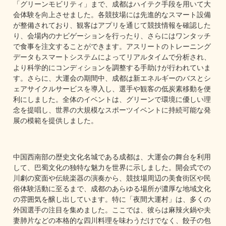
「グリーンモビリティ」まで、成都はハイテク手段を用いて大
会体験を向上させました。各競技場には先進的なスマート設備
が整備されており、観客はアプリを通じて競技情報を確認した
り、会場内のナビゲーションを行ったり、さらにはワンタッチ
で食事を注文することができます。アスリートのトレーニング
データもスマートシステムによってリアルタイムで分析され、
より科学的にコンディションを調整する手助けが行われていま
す。さらに、大運会の期間中、成都は新エネルギーのバスとシ
ェアサイクルサービスを導入し、選手や観客の低炭素移動を便
利にしました。全体のイベントは、グリーンで環境に優しい理
念を提唱し、世界の大規模なスポーツイベントに持続可能な発
展の模範を提供しました。
中国西南部の歴史文化名城である成都は、大運会の舞台を利用
して、巴蜀文化の独特な魅力を世界に示しました。開会式での
川劇の変面や伝統楽器の演奏から、競技場周辺の美食街区や民
俗体験活動に至るまで、成都のあらゆる場所が濃厚な地域文化
の雰囲気を醸し出しています。特に「夜間大運村」は、多くの
外国選手の注目を集めました。ここでは、彼らは麻辣火鍋や夫
妻肺片などの本格的な四川料理を味わうだけでなく、餃子の包