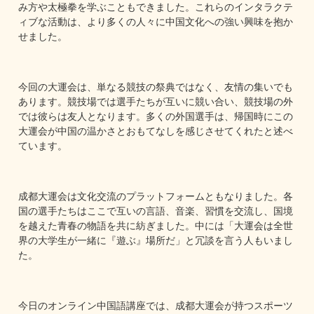
み方や太極拳を学ぶこともできました。これらのインタラクテ
ィブな活動は、より多くの人々に中国文化への強い興味を抱か
せました。
今回の大運会は、単なる競技の祭典ではなく、友情の集いでも
あります。競技場では選手たちが互いに競い合い、競技場の外
では彼らは友人となります。多くの外国選手は、帰国時にこの
大運会が中国の温かさとおもてなしを感じさせてくれたと述べ
ています。
成都大運会は文化交流のプラットフォームともなりました。各
国の選手たちはここで互いの言語、音楽、習慣を交流し、国境
を越えた青春の物語を共に紡ぎました。中には「大運会は全世
界の大学生が一緒に『遊ぶ』場所だ」と冗談を言う人もいまし
た。
今日のオンライン中国語講座では、成都大運会が持つスポーツ