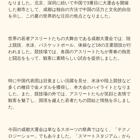
なりました。北京、深圳に続いて中国で3番目に大運会を開催
した都市として、成都は独自の方法で中国の活力と文化的自信
を示し、この夏の世界的な注目の焦点となりました。
世界の若者アスリートたちの大舞台である成都大運会では、陸
上競技、水泳、バスケットボール、体操など18の主要競技が行
われました。競技場では、各国のアスリートたちが青春の熱意
と闘志をもって、観客に素晴らしい試合を提供しました。
特に中国代表団は目覚ましい活躍を見せ、水泳や陸上競技など
多くの種目で金メダルを獲得し、本大会のハイライトとなりま
した。また、競技場の外では、アスリートたちが笑顔と友情で
観客を魅了し、国境を越えた若者たちの団結と情熱を示しまし
た。
今回の成都大運会は単なるスポーツの祭典ではなく、「テクノ
ロジーショー」でもありました。「スマートスタジアム」から